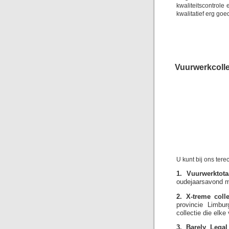
kwaliteitscontrol
kwalitatief erg goe
Vuurwerkcolle
U kunt bij ons ter
1. Vuurwerktotaa
oudejaarsavond me
2. X-treme colle
provincie Limbu
collectie die elk
3. Barely Legal 