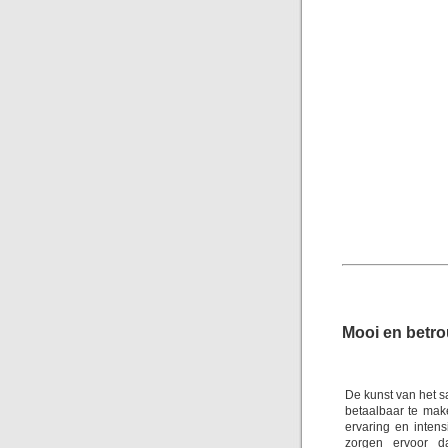
Mooi en betr
De kunst van het s
betaalbaar te mak
ervaring en inten
zorgen ervoor d