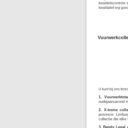
kwaliteitscontrol
kwalitatief erg goe
Vuurwerkcollec
U kunt bij ons ter
1. Vuurwerktotaa
oudejaarsavond me
2. X-treme colle
provincie Limbu
collectie die elk
3. Barely Legal c