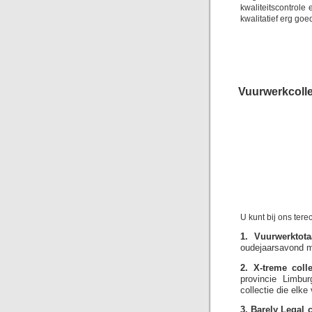
kwaliteitscontrol
kwalitatief erg goe
Vuurwerkcolle
U kunt bij ons ter
1. Vuurwerktotaa
oudejaarsavond me
2. X-treme colle
provincie Limbu
collectie die elk
3. Barely Legal c