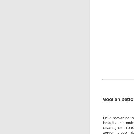
Mooi en betr
De kunst van het s
betaalbaar te mak
ervaring en inten
zorgen ervoor d