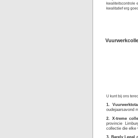
kwaliteitscontrol
kwalitatief erg goe
Vuurwerkcolle
U kunt bij ons ter
1. Vuurwerktotaa
oudejaarsavond me
2. X-treme colle
provincie Limbu
collectie die elk
3. Barely Legal c