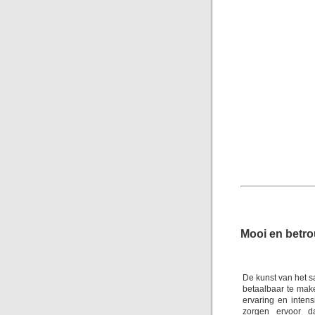
Mooi en betr
De kunst van het s
betaalbaar te mak
ervaring en inten
zorgen ervoor d