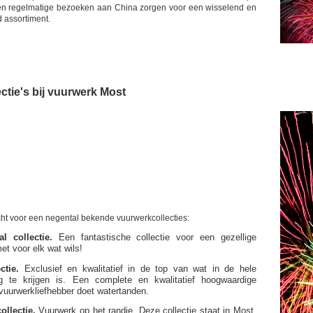
e en regelmatige bezoeken aan China zorgen voor een wisselend en
d assortiment.
ctie's bij vuurwerk Most
echt voor een negental bekende vuurwerkcollecties:
l collectie.
Een fantastische collectie voor een gezellige
t voor elk wat wils!
ctie.
Exclusief en kwalitatief in de top van wat in de hele
rg te krijgen is. Een complete en kwalitatief hoogwaardige
e vuurwerkliefhebber doet watertanden.
ollectie.
Vuurwerk op het randje. Deze collectie staat in Most,