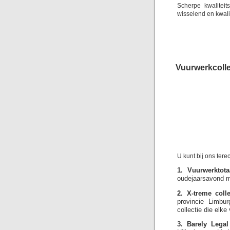
Scherpe kwalitei
wisselend en kwali
Vuurwerkcolle
U kunt bij ons ter
1. Vuurwerktotaa
oudejaarsavond me
2. X-treme colle
provincie Limbu
collectie die elk
3. Barely Legal 