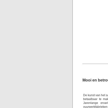
Mooi en betr
De kunst van het s
betaalbaar te ma
Jarenlange erva
vuurwerkfabrieken