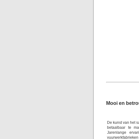
Mooi en betr
De kunst van het s
betaalbaar te m
Jarenlange erva
vuurwerkfabrieken