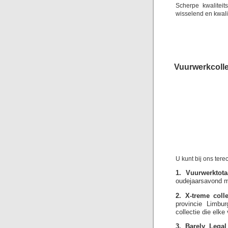
Scherpe kwalitei
wisselend en kwali
Vuurwerkcolle
U kunt bij ons ter
1. Vuurwerktotaa
oudejaarsavond me
2. X-treme colle
provincie Limbu
collectie die elk
3. Barely Legal 