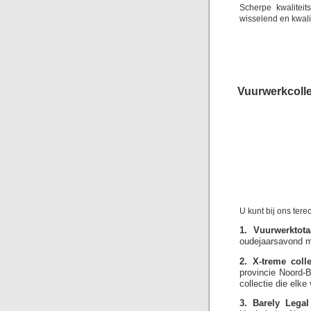
Scherpe kwalitei
wisselend en kwali
Vuurwerkcolle
U kunt bij ons ter
1. Vuurwerktotaa
oudejaarsavond me
2. X-treme colle
provincie Noord-B
collectie die elk
3. Barely Legal 