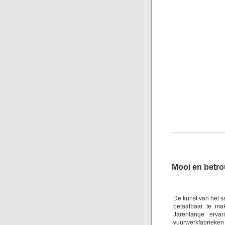
Mooi en betr
De kunst van het s
betaalbaar te ma
Jarenlange erva
vuurwerkfabrieken