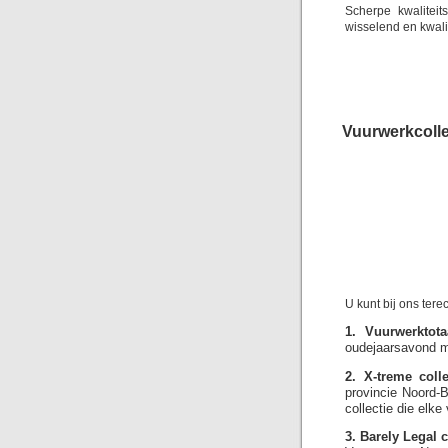
Scherpe kwalitei
wisselend en kwali
Vuurwerkcolle
U kunt bij ons ter
1. Vuurwerktotaa
oudejaarsavond me
2. X-treme colle
provincie Noord-B
collectie die elk
3. Barely Legal c