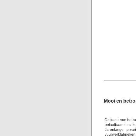
Mooi en betr
De kunst van het s
betaalbaar te mak
Jarenlange erva
vuurwerkfabrieken