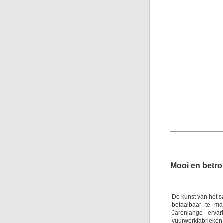
Mooi en betr
De kunst van het s
betaalbaar te ma
Jarenlange erva
vuurwerkfabrieken