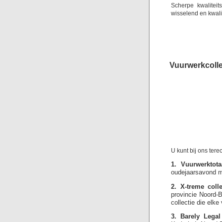
Scherpe kwalitei
wisselend en kwali
Vuurwerkcolle
U kunt bij ons ter
1. Vuurwerktotaa
oudejaarsavond me
2. X-treme colle
provincie Noord-B
collectie die elk
3. Barely Legal 